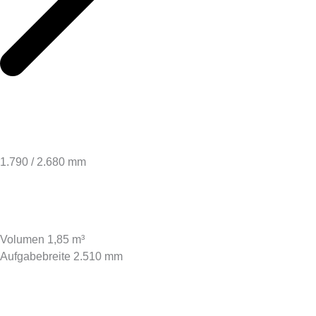
Technische Daten
TROMMEL­LÄNGE
1.790 / 2.680 mm
AUFGABE­TRICHTER
Volumen 1,85 m³
Aufgabebreite 2.510 mm
GEWICHT