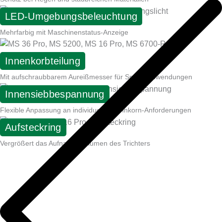
LED-Umgebungsbeleuchtung
Mehrfarbig mit Maschinenstatus-Anzeige
Innenkorbteilung
Mit aufschraubbarem Aureißmesser für Spezialanwendungen
Innensiebbespannung
Flexible Anpassung an individuelle Trennkorn-Anforderungen
Aufsteckring
Vergrößert das Aufnahmevolumen des Trichters