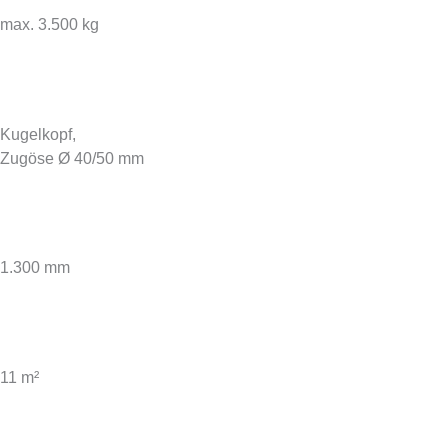
max. 3.500 kg
ZUG­VORRICHTUNG
Kugelkopf,
Zugöse Ø 40/50 mm
TROMMEL­DURCHMESSER
1.300 mm
GESAMT­SIEBFLÄCHE
11 m²
ANTRIEB