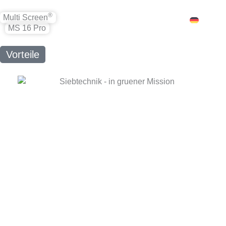
Zum
®
Inhalt
Multi Screen
DE
MS 16 Pro
springen
Vorteile