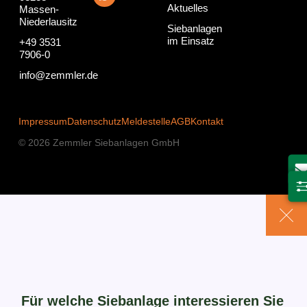
r
i
p
o
e
Aktuelles
Massen-
a
n
p
k
Niederlausitz
m
Siebanlagen
im Einsatz
+49 3531
7906-0
info@zemmler.de
Impressum
Datenschutz
Meldestelle
AGB
Kontakt
© 2026 Zemmler Siebanlagen GmbH
Für welche Siebanlage interessieren Sie